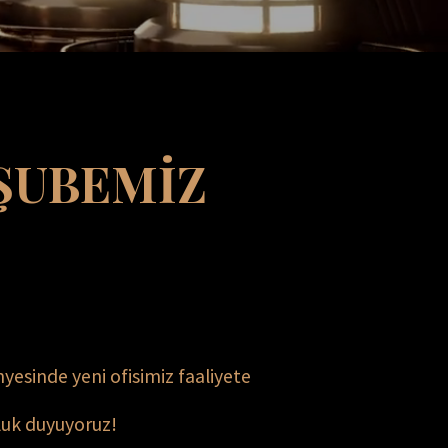
ŞUBEMİZ 
esinde yeni ofisimiz faaliyete 
luk duyuyoruz!