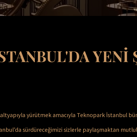
TANBUL'DA ​YENİ 
ü altyapıyla yürütmek amacıyla Teknopark İstanbul büny
tanbul'da sürdüreceğimizi sizlerle paylaşmaktan mutlu