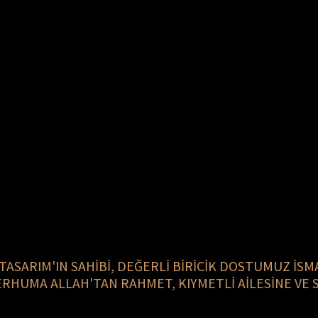
TASARIM'IN SAHİBİ, DEĞERLİ BİRİCİK DOSTUMUZ İSMA
UMA ALLAH'TAN RAHMET, KIYMETLİ AİLESİNE VE SE