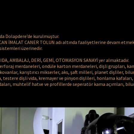
da Dolapdere’de kurulmuştur.
ERCAN İMALAT CANER TOLUN adı altında faaliyetlerine devam etmek
sistemleri üzerinedir.
GIDA, AMBALAJ, DERİ, GEMİ, OTOMASYON SANAYİ yer almaktadır.
erforaj merdaneleri, ondüle karton merdaneleri, dişli grupları, kam
anlar, karıştırıcı mikserler, aks, şaft milleri, planet dişliler, bilum
da, testere dişli vida, kremayer ve pinyon dişlileri, honlama kafaları
idaları, muhtelif hatve ve profillerde seperatör kama açımları, bil