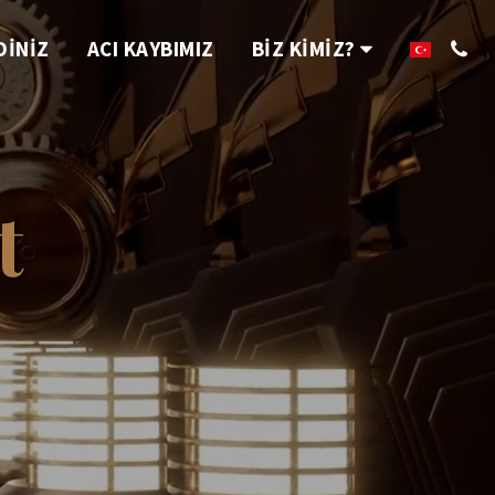
DİNİZ
ACI KAYBIMIZ
BİZ KİMİZ?
t